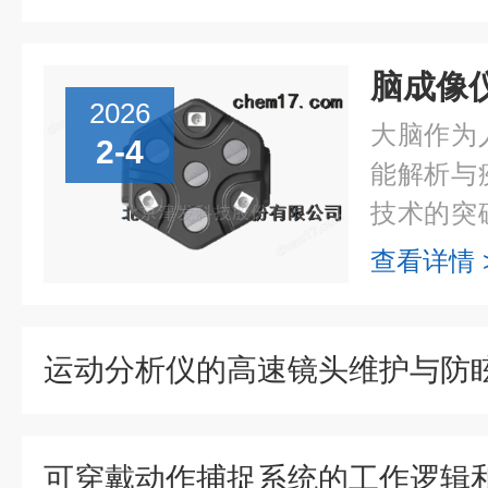
2026
大脑作为
2-4
能解析与
技术的突
脑奥秘的
查看详情 
代，核心
能优化上..
可穿戴动作捕捉系统的工作逻辑