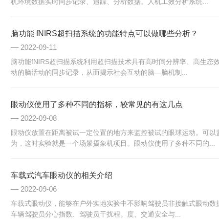
机环境数据实时同步记录、追踪、分析数据。人机工效分析系统...
脑功能 fNIRS超扫描系统的功能特点可以做哪些分析？
2022-09-11
脑功能fNIRS超扫描系统利用超扫描技术具有高时间分辨率、高生
动的脑活动的同步记录，从而揭示社会互动的脑—脑机制...
眼动仪使用了多种不同的指标，较常见的有这几点
2022-09-08
眼动仪放置在距离被试一定位置的地方来监控被试的眼球运动。可以
为，这时实验就是一个场景摄象机项目。眼动仪使用了多种不同的...
车载式汽车眼动仪的相关介绍
2022-09-06
车载式眼动仪，能够在户外实地实验中不影响驾驶员非接触式眼动数据
车辆驾驶员分心指数、驾驶员干扰程。度、交通安全与...